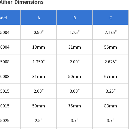
lifier Dimensions
del
A
B
C
5004
0.50"
1.25"
2.175"
0004
13mm
31mm
56mm
5008
1.250"
2.00"
2.625"
0008
31mm
50mm
67mm
5015
2.00"
3.00"
3.25"
0015
50mm
76mm
83mm
5025
2.5"
3.7"
3.7"