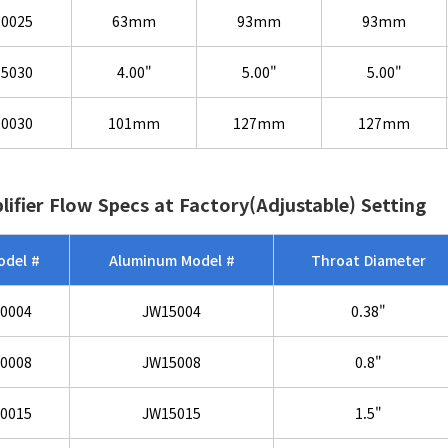
0025
63mm
93mm
93mm
5030
4.00"
5.00"
5.00"
0030
101mm
127mm
127mm
lifier Flow Specs at Factory(Adjustable) Setting
odel #
Aluminum Model #
Throat Diameter
0004
JW15004
0.38"
0008
JW15008
0.8"
0015
JW15015
1.5"