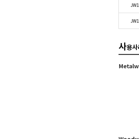
JW1
JW1
사
용사
Metalw
Woodwo