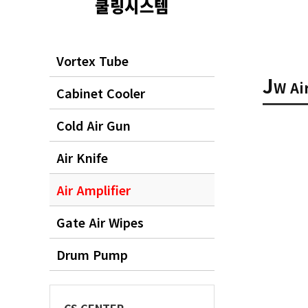
쿨링시스템
Vortex Tube
J
W A
Cabinet Cooler
Cold Air Gun
Air Knife
Air Amplifier
Gate Air Wipes
Drum Pump