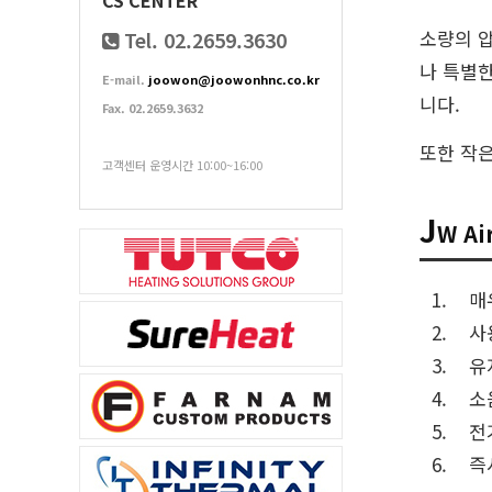
CS CENTER
소량의 압
Tel. 02.2659.3630
나 특별한
E-mail.
joowon@joowonhnc.co.kr
니다.
Fax. 02.2659.3632
또한 작은
고객센터 운영시간 10:00~16:00
J
W A
매
사
유
소
전
즉