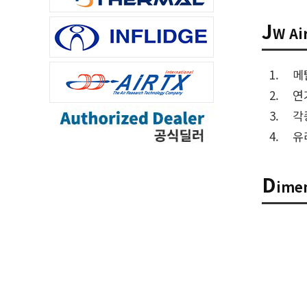
J
W A
메
연
각
유
D
ime