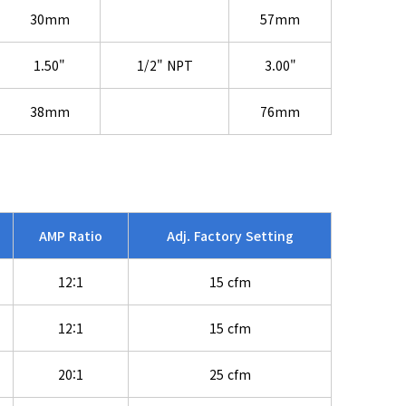
30mm
57mm
1.50"
1/2" NPT
3.00"
38mm
76mm
AMP Ratio
Adj. Factory Setting
12:1
15 cfm
12:1
15 cfm
20:1
25 cfm