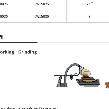
0025
JW15025
2.5"
0030
JW15030
3
례
orking - Grinding
rking - Sawdust Removal