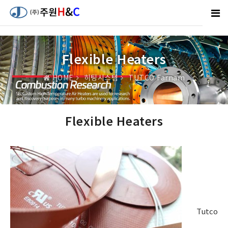
Flexible Heaters
HOME
히팅시스템
TUTCO Farnam
Flexible Heaters
Tutco