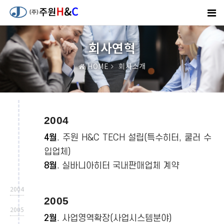
회사연혁
HOME
회사소개
2004
4월
. 주원 H&C TECH 설립(특수히터, 쿨러 수
입업체)
8월
. 실바니아히터 국내판매업체 계약
2004
2005
2005
2월
. 사업영역확장(사업시스템분야)